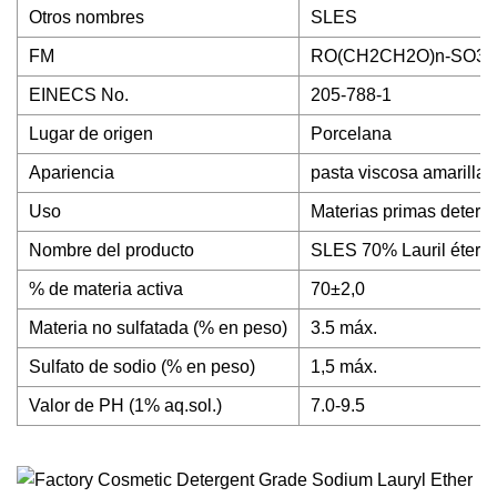
Otros nombres
SLES
FM
RO(CH2CH2O)n-SO3
EINECS No.
205-788-1
Lugar de origen
Porcelana
Apariencia
pasta viscosa amarilla 
Uso
Materias primas deterg
Nombre del producto
SLES 70% Lauril éter su
% de materia activa
70±2,0
Materia no sulfatada (% en peso)
3.5 máx.
Sulfato de sodio (% en peso)
1,5 máx.
Valor de PH (1% aq.sol.)
7.0-9.5