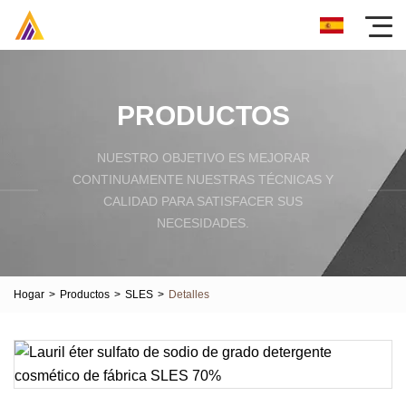
PRODUCTOS
NUESTRO OBJETIVO ES MEJORAR
CONTINUAMENTE NUESTRAS TÉCNICAS Y
CALIDAD PARA SATISFACER SUS
NECESIDADES.
Hogar
>
Productos
>
SLES
>
Detalles