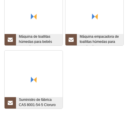
Máquina de toallitas
Máquina empacadora de
húmedas para bebés
toallitas húmedas para
Automáticamente
bebés Línea de
Empaquetadora de
producción de toallitas
tejidos
húmedas
Suministro de fábrica
CAS 8001-54-5 Cloruro
de benzalconio