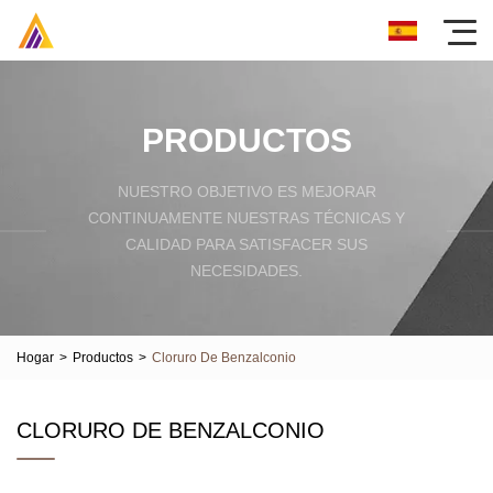
PRODUCTOS
NUESTRO OBJETIVO ES MEJORAR
CONTINUAMENTE NUESTRAS TÉCNICAS Y
CALIDAD PARA SATISFACER SUS
NECESIDADES.
Hogar
>
Productos
>
Cloruro De Benzalconio
CLORURO DE BENZALCONIO