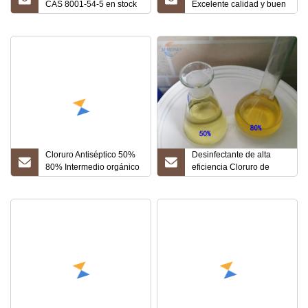
CAS 8001-54-5 en stock
Excelente calidad y buen
Precio bajo
precio CAS 63449-41-2
Cloruro de benzalconio
Cloruro Antiséptico 50%
Desinfectante de alta
80% Intermedio orgánico
eficiencia Cloruro de
CAS 8001-54-5 Cloruro
benzalconio 1227 CAS
de benzalconio Líquido
8001-54-5
descolorido