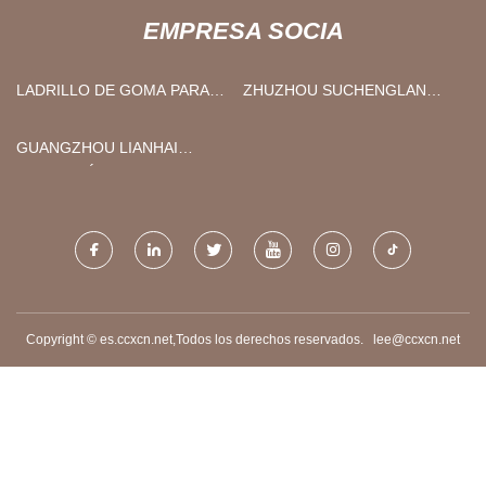
EMPRESA SOCIA
LADRILLO DE GOMA PARA
ZHUZHOU SUCHENGLAN
YOGA
COMERCIO CO,. LIMITADO.
GUANGZHOU LIANHAI
INGENIERÍA TEAHNOLOGY
CO., LTD.
Copyright © es.ccxcn.net,Todos los derechos reservados.
lee@ccxcn.net