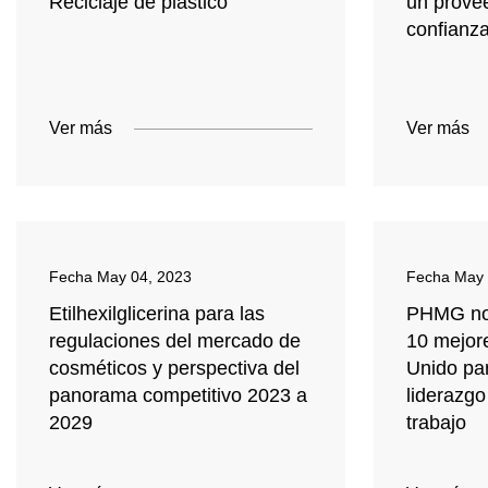
Reciclaje de plástico
un prove
confianz
Ver más
Ver más
Fecha
May 04, 2023
Fecha
May 
Etilhexilglicerina para las
PHMG no
regulaciones del mercado de
10 mejor
cosméticos y perspectiva del
Unido par
panorama competitivo 2023 a
liderazgo
2029
trabajo