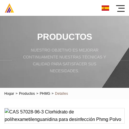
PRODUCTOS
NUESTRO OBJETIVO ES MEJORAR
CONTINUAMENTE NUESTRAS TÉCNICAS Y
CALIDAD PARA SATISFACER SUS
NECESIDADES.
Hogar
>
Productos
>
PHMG
>
Detalles