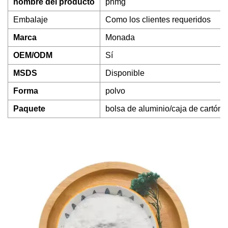
nombre del producto
phmg
Embalaje
Como los clientes requeridos
Marca
Monada
OEM/ODM
Sí
MSDS
Disponible
Forma
polvo
Paquete
bolsa de aluminio/caja de cartón