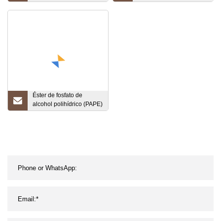
Biguanida Phmb CAS
Phmb 20% CAS 32289-
32289-58-0
58-0
Éster de fosfato de
alcohol polihídrico (PAPE)
50% Tratamiento de agua