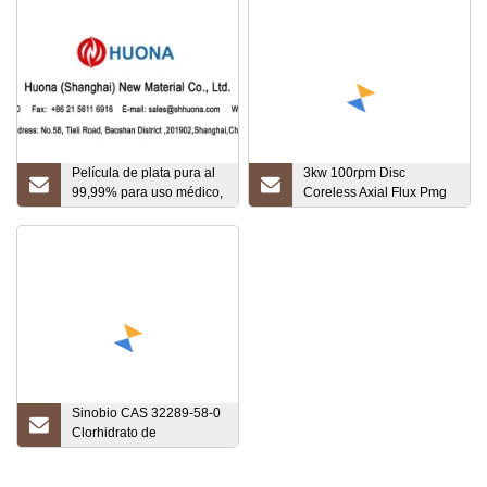
Película de plata pura al
3kw 100rpm Disc
99,99% para uso médico,
Coreless Axial Flux Pmg
galvanoplastia
con BV
Sinobio CAS 32289-58-0
Clorhidrato de
polihexametileno
guanidina Phmg