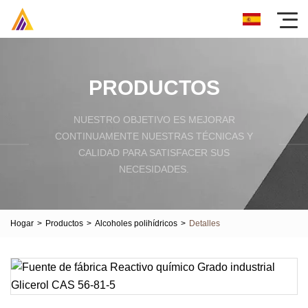
PRODUCTOS
NUESTRO OBJETIVO ES MEJORAR
CONTINUAMENTE NUESTRAS TÉCNICAS Y
CALIDAD PARA SATISFACER SUS
NECESIDADES.
Hogar
>
Productos
>
Alcoholes polihídricos
>
Detalles