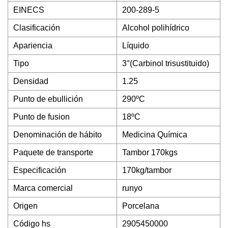
EINECS
200-289-5
Clasificación
Alcohol polihídrico
Apariencia
Líquido
Tipo
3°(Carbinol trisustituido)
Densidad
1.25
Punto de ebullición
290ºC
Punto de fusion
18ºC
Denominación de hábito
Medicina Química
Paquete de transporte
Tambor 170kgs
Especificación
170kg/tambor
Marca comercial
runyo
Origen
Porcelana
Código hs
2905450000