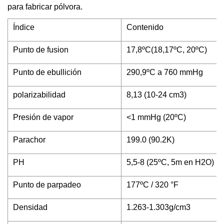
para fabricar pólvora.
Índice
Contenido
Punto de fusion
17,8ºC(18,17ºC, 20ºC)
Punto de ebullición
290,9ºC a 760 mmHg
polarizabilidad
8,13 (10-24 cm3)
Presión de vapor
<1 mmHg (20ºC)
Parachor
199.0 (90.2K)
PH
5,5-8 (25ºC, 5m en H2O)
Punto de parpadeo
177ºC / 320 °F
Densidad
1.263-1.303g/cm3