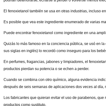
podrían deteriorarse, echarse a perder o volverse menos efe
El fenoxietanol también se usa en otras industrias, incluso en
Es posible que vea este ingrediente enumerado de varias m
Puede encontrar fenoxietanol como ingrediente en una ampli
Quizás lo más famoso en la conciencia pública, se usó en l
sus siglas en inglés) lo recordó como inseguro para los bebé
En perfumes, fragancias, jabones y limpiadores, el fenoxietan
productos pierdan su potencia o se echen a perder.
Cuando se combina con otro químico, alguna evidencia indica
después de seis semanas de aplicaciones dos veces al día, má
Los fabricantes que quieran evitar el uso de parabenos, que 
productos como sustituto.