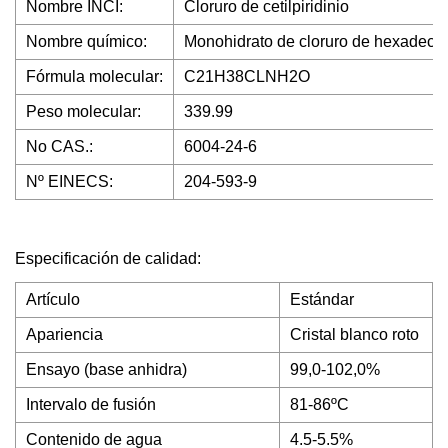
Nombre INCI:
Cloruro de cetilpiridinio
Nombre químico:
Monohidrato de cloruro de hexadecilp
Fórmula molecular:
C21H38CLNH2O
Peso molecular:
339.99
No CAS.:
6004-24-6
Nº EINECS:
204-593-9
Especificación de calidad:
Artículo
Estándar
Apariencia
Cristal blanco roto
Ensayo (base anhidra)
99,0-102,0%
Intervalo de fusión
81-86ºC
Contenido de agua
4.5-5.5%