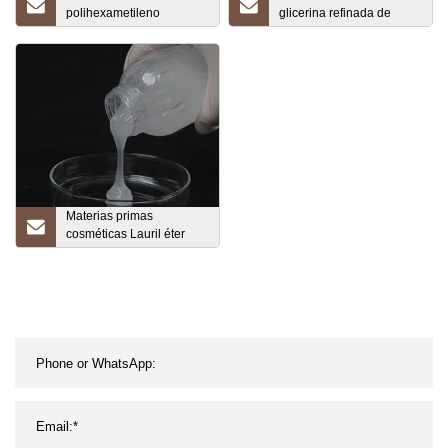
polihexametileno
glicerina refinada de
guanidina Phmg CAS
pureza del 99,5 % de
57028-96-3 Phmc Phmg
grado USP
con entrega segura EE.
UU. Canadá México
Materias primas
cosméticas Lauril éter
sulfato de sodio AES
SLES