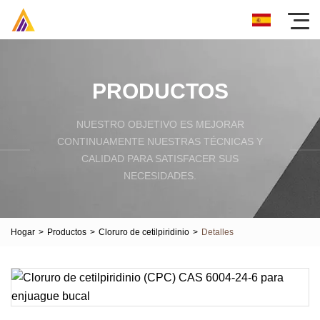
PRODUCTOS
NUESTRO OBJETIVO ES MEJORAR
CONTINUAMENTE NUESTRAS TÉCNICAS Y
CALIDAD PARA SATISFACER SUS
NECESIDADES.
Hogar
>
Productos
>
Cloruro de cetilpiridinio
>
Detalles