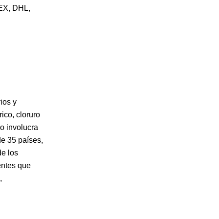
DEX, DHL,
ios y
ico, cloruro
lo involucra
de 35 países,
de los
entes que
,