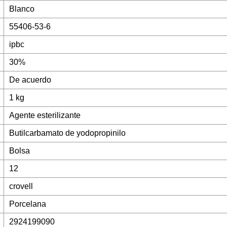
Blanco
55406-53-6
ipbc
30%
De acuerdo
1 kg
Agente esterilizante
Butilcarbamato de yodopropinilo
Bolsa
12
crovell
Porcelana
2924199090