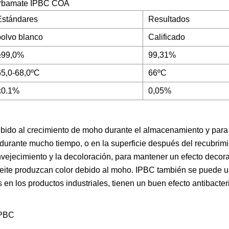
carbamate IPBC COA
Estándares
Resultados
polvo blanco
Calificado
≥99,0%
99,31%
65,0-68,0ºC
66ºC
≤0.1%
0,05%
bido al crecimiento de moho durante el almacenamiento y para 
a durante mucho tiempo, o en la superficie después del recubrim
vejecimiento y la decoloración, para mantener un efecto decora
ceite produzcan color debido al moho. IPBC también se puede us
 en los productos industriales, tienen un buen efecto antibacter
PBC