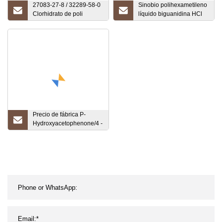
27083-27-8 / 32289-58-0
Sinobio polihexametileno
Clorhidrato de poli
líquido biguanidina HCl
(hexametilenbiguanida)
Phmb 20% CAS 32289-
[Phmb]
58-0
Precio de fábrica P-
Hydroxyacetophenone/4 -
Hydroxyacetophenone
CAS 99-93-4