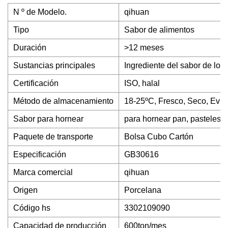
N º de Modelo.
qihuan
Tipo
Sabor de alimentos
Duración
>12 meses
Sustancias principales
Ingrediente del sabor de los
Certificación
ISO, halal
Método de almacenamiento
18-25ºC, Fresco, Seco, Evita
Sabor para hornear
para hornear pan, pasteles, g
Paquete de transporte
Bolsa Cubo Cartón
Especificación
GB30616
Marca comercial
qihuan
Origen
Porcelana
Código hs
3302109090
Capacidad de producción
600ton/mes