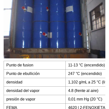
Punto de fusion
11-13 °C (encendido)
Punto de ebullición
247 °C (encendido)
densidad
1,102 g/mL a 25 °C (lit.)
densidad del vapor
4.8 (frente al aire)
presión de vapor
0,01 mm Hg (20 °C)
FEMA
4620 | 2-FENOXIETA