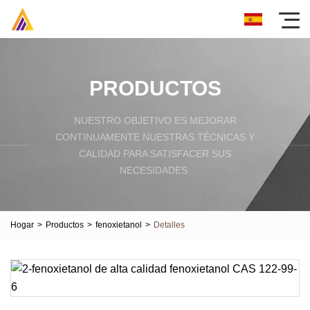
PRODUCTOS
NUESTRO OBJETIVO ES MEJORAR
CONTINUAMENTE NUESTRAS TÉCNICAS Y
CALIDAD PARA SATISFACER SUS
NECESIDADES.
Hogar
>
Productos
>
fenoxietanol
>
Detalles