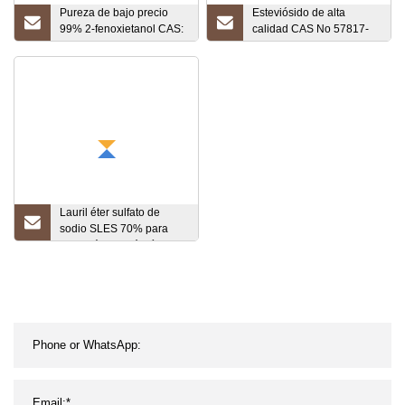
Pureza de bajo precio
Esteviósido de alta
99% 2-fenoxietanol CAS:
calidad CAS No 57817-
122-99-6
89-7 Fabricante
Lauril éter sulfato de
sodio SLES 70% para
champú de jabón líquido
cosmético para lavar
platos