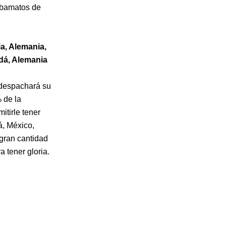
arbamatos de
a, Alemania,
dá, Alemania
despachará su
 de la
itirle tener
á, México,
gran cantidad
 tener gloria.