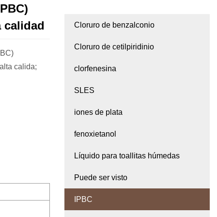
IPBC)
 calidad
Cloruro de benzalconio
Cloruro de cetilpiridinio
PBC)
ta calida;
clorfenesina
SLES
iones de plata
fenoxietanol
Líquido para toallitas húmedas
Puede ser visto
IPBC