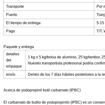
Transporte
Por 
Puerto
Tian
El tiempo de entrega
5-15
Pago
T/T,
Paquete y entrega
detalles
1 kg o 5 kg/bolsa de aluminio, 25 kg/tambor, 
del
Nuestro transportista profesional podría confi
empaque
envío
Dentro de los 7 días hábiles posteriores a la r
Acerca de yodopropinil butil carbamato (IPBC)
El carbamato de butilo de yodopropinilo (IPBC) es un conserv