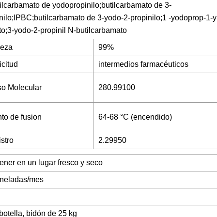
tilcarbamato de yodopropinilo;butilcarbamato de 3-
nilo;IPBC;butilcarbamato de 3-yodo-2-propinilo;1 -yodoprop-1-y
to;3-yodo-2-propinil N-butilcarbamato
reza
99%
icitud
intermedios farmacéuticos
o Molecular
280.99100
to de fusion
64-68 °C (encendido)
istro
2.29950
ener en un lugar fresco y seco
oneladas/mes
botella, bidón de 25 kg