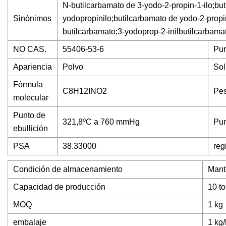
N-butilcarbamato de 3-yodo-2-propin-1-ilo;bu
Sinónimos
yodopropinilo;butilcarbamato de yodo-2-propi
butilcarbamato;3-yodoprop-2-inilbutilcarbama
NO CAS.
55406-53-6
Pu
Apariencia
Polvo
Sol
Fórmula
C8H12INO2
Pes
molecular
Punto de
321,8ºC a 760 mmHg
Pun
ebullición
PSA
38.33000
reg
Condición de almacenamiento
Mant
Capacidad de producción
10 t
MOQ
1 kg
embalaje
1 kg/