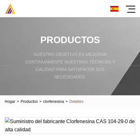
PRODUCTOS
NUESTRO OBJETIVO ES MEJORAR
CONTINUAMENTE NUESTRAS TÉCNICAS Y
CALIDAD PARA SATISFACER SUS
NECESIDADES.
Hogar
>
Productos
>
clorfenesina
>
Detalles