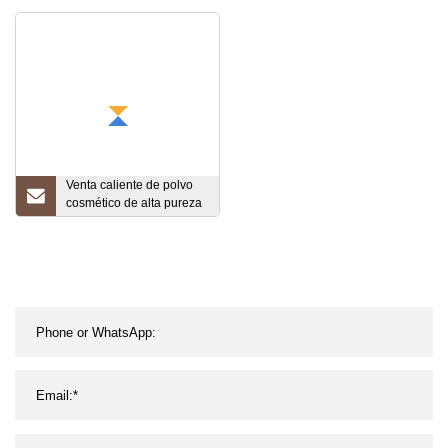
Intermedio orgánico CAS
yodopropinilo (ipbc)
8001-54-5 Cloruro de
55406-53-6
benzalconio Líquido
descolorido
Venta caliente de polvo
cosmético de alta pureza
4 '-hidroxiacetofenona
CAS 99-93-4 con entrega
rápida