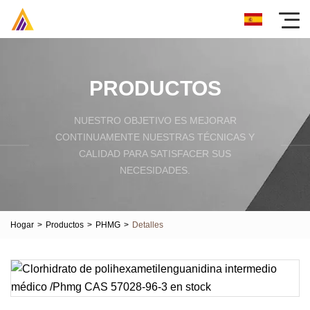
PRODUCTOS
NUESTRO OBJETIVO ES MEJORAR
CONTINUAMENTE NUESTRAS TÉCNICAS Y
CALIDAD PARA SATISFACER SUS
NECESIDADES.
Hogar
>
Productos
>
PHMG
>
Detalles