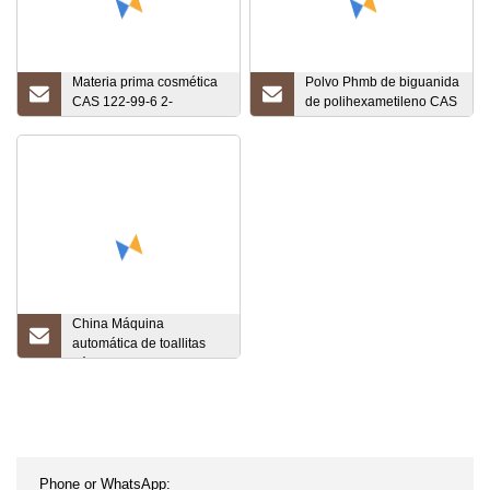
Materia prima cosmética
Polvo Phmb de biguanida
CAS 122-99-6 2-
de polihexametileno CAS
Fenoxietanol Forma
32289-58-0
Fábrica de China
China Máquina
automática de toallitas
húmedas