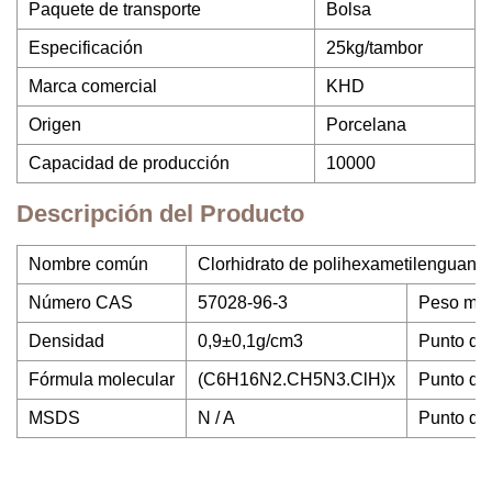
Paquete de transporte
Bolsa
Especificación
25kg/tambor
Marca comercial
KHD
Origen
Porcelana
Capacidad de producción
10000
Descripción del Producto
Nombre común
Clorhidrato de polihexametilenguanid
Número CAS
57028-96-3
Peso mol
Densidad
0,9±0,1g/cm3
Punto de 
Fórmula molecular
(C6H16N2.CH5N3.ClH)x
Punto de 
MSDS
N / A
Punto de 