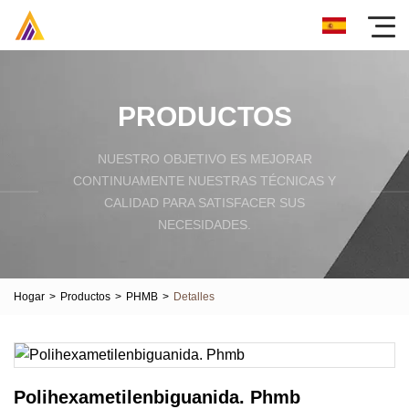
PRODUCTOS
NUESTRO OBJETIVO ES MEJORAR
CONTINUAMENTE NUESTRAS TÉCNICAS Y
CALIDAD PARA SATISFACER SUS
NECESIDADES.
Hogar
>
Productos
>
PHMB
>
Detalles
Polihexametilenbiguanida. Phmb