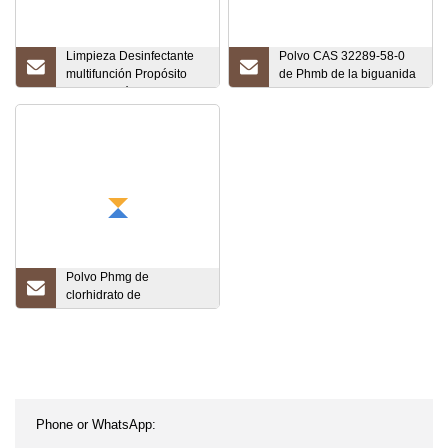
Limpieza Desinfectante
Polvo CAS 32289-58-0
multifunción Propósito
de Phmb de la biguanida
Desinfección industrial
del polihexametileno de
Toallita húmeda
la pureza del 99%
Polvo Phmg de
clorhidrato de
polihexametilenguanidina
CAS 57028-96-3