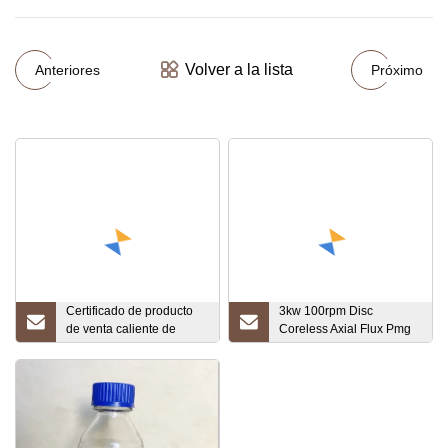
Volver a la lista
Anteriores
Próximo
Certificado de producto
3kw 100rpm Disc
de venta caliente de
Coreless Axial Flux Pmg
resistencia superior de
con BV
alta viscosidad para
clavos líquidos
proporcionado