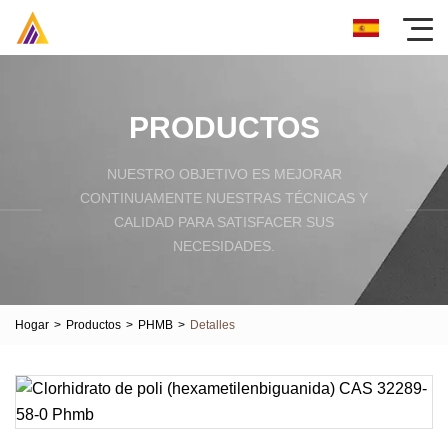
PRODUCTOS
NUESTRO OBJETIVO ES MEJORAR
CONTINUAMENTE NUESTRAS TÉCNICAS Y
CALIDAD PARA SATISFACER SUS
NECESIDADES.
Hogar
>
Productos
>
PHMB
>
Detalles