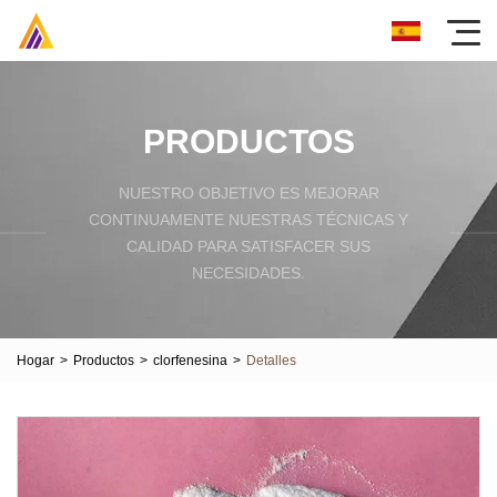
PRODUCTOS
NUESTRO OBJETIVO ES MEJORAR
CONTINUAMENTE NUESTRAS TÉCNICAS Y
CALIDAD PARA SATISFACER SUS
NECESIDADES.
Hogar
>
Productos
>
clorfenesina
>
Detalles