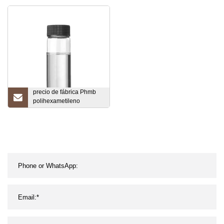
precio
precio de fábrica Phmb
polihexametileno
biguanida clorhidrato
CAS 32289-58-0