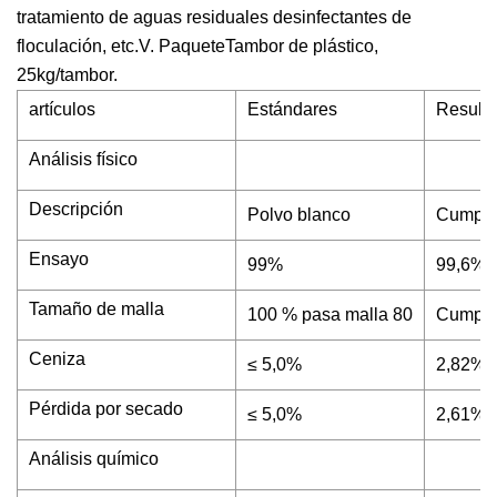
tratamiento de aguas residuales desinfectantes de
floculación, etc.V. PaqueteTambor de plástico,
25kg/tambor.
artículos
Estándares
Result
Análisis físico
Descripción
Polvo blanco
Cumpl
Ensayo
99%
99,6%
Tamaño de malla
100 % pasa malla 80
Cumpl
Ceniza
≤ 5,0%
2,82%
Pérdida por secado
≤ 5,0%
2,61%
Análisis químico