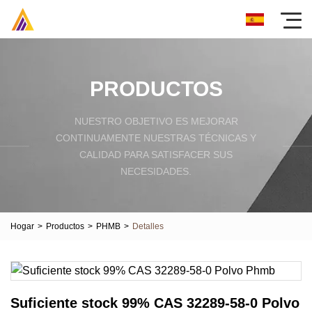
PRODUCTOS
NUESTRO OBJETIVO ES MEJORAR
CONTINUAMENTE NUESTRAS TÉCNICAS Y
CALIDAD PARA SATISFACER SUS
NECESIDADES.
Hogar
>
Productos
>
PHMB
>
Detalles
Suficiente stock 99% CAS 32289-58-0 Polvo