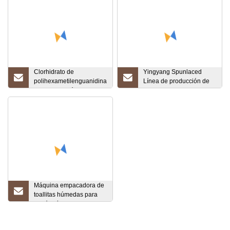
Clorhidrato de
Yingyang Spunlaced
polihexametilenguanidina
Línea de producción de
intermedio médico /Phmg
telas no tejidas Toallitas
CAS 57028-96-3 en stock
húmedas/ Pañuelos
húmedos/Máquina de
telas no tejidas de
filtración para la
producción de telas no
tejidas de encaje hilado
Máquina empacadora de
toallitas húmedas para
bebés Línea de
producción de toallitas
húmedas